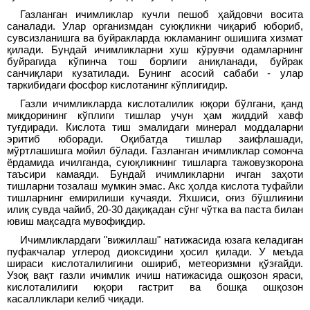
Газланган ичимликлар кучли пешоб ҳайдовчи восита
саналади. Улар организмдан суюқликни чиқариб юбориб,
сувсизланишга ва буйракларда юкламанинг ошишига хизмат
қилади. Бундай ичимликларни хуш кўрувчи одамларнинг
буйрагида кўпинча тош борлиги аниқланади, буйрак
санчиқлари кузатилади. Бунинг асосий сабаби - улар
таркибидаги фосфор кислотанинг кўплигидир.
Газли ичимликларда кислоталилик юқори бўлгани, қанд
миқдорининг кўплиги тишлар учун ҳам жиддий хавф
туғдиради. Кислота тиш эмалидаги минерал моддаларни
эритиб юборади. Оқибатда тишлар заифлашади,
мўртлашишга мойил бўлади. Газланган ичимликлар сомонча
ёрдамида ичилганда, суюқликнинг тишларга тажовузкорона
таъсири камаяди. Бундай ичимликларни ичган заҳоти
тишларни тозалаш мумкин эмас. Акс ҳолда кислота туфайли
тишларнинг емирилиши кучаяди. Яхшиси, оғиз бўшлиғини
илиқ сувда чайиб, 20-30 дақиқадан сўнг чўтка ва паста билан
ювиш мақсадга мувофиқдир.
Ичимликлардаги "вижиллаш" натижасида юзага келадиган
пуфакчалар углерод диоксидини ҳосил қилади. У меъда
шираси кислоталилигини ошириб, метеоризмни қўзғайди.
Узоқ вақт газли ичимлик ичиш натижасида ошқозон яраси,
кислоталилиги юқори гастрит ва бошқа ошқозон
касалликлари келиб чиқади.