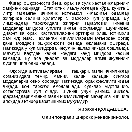
Жигар, ошқозоности бези, юрак ва суяк хасталикларининг
хавфини оширади. Статистик маълумотларга кўра, кунига 1
литр газланган ичимлик истеъмол қиладиган одамлар
жигарида салбий ҳолатлар 5 баробар кўп учрайди. Бу
лимонадлар таркибидаги жигарни зарарловчи кимёвий
моддалар миқдори кўплиги билан изоҳланади. Шунингдек,
диабет ва юрак хасталикларини орттириб олиш эҳтимоли
ҳам йўқ эмас. Газланган ичимликлардаги меъёрдан ортиқ
қанд моддаси ошқозоности безида юкламани оширади.
Натижада у кўп миқдорда инсулин ишлаб чиқара бошлайди.
Маълум вақтдан кеийн қондаги қанд миқдори кескин
камаяди. Бу эса диабет ва моддалар алмашинувининг
бузилишига олиб келади.
Юқорида айтилганлардан ташқари, газли ичимликлар
организмдаги темир, магний, калий, кальций сингари
моддаларни ювиб юборади. Натижада, юрак фаолияти издан
чиқади, қон таркиби ёмонлашади, суяклар мўртлашиб,
остеопорозга йўл очади. Шунинг учун ўзимиз, айиқса,
фарзандларимизнинг газли ичимликларни меъёрида ичишига
алоҳида эътибор қаратишимиз муҳимдир.
Яйрахон ҚЎЛДАШЕВА,
Олий тоифали шифокор-эндокринолог.