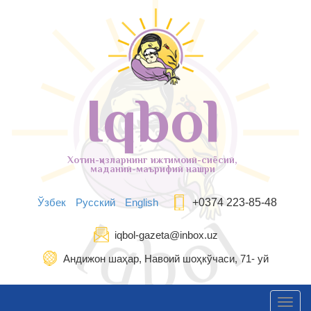
Iqbol
Хотин-қизларнинг ижтимоий-сиёсий,
маданий-маърифий нашри
Ўзбек
Русский
English
+0374 223-85-48
iqbol-gazeta@inbox.uz
Андижон шаҳар, Навоий шоҳкўчаси, 71- уй
Toggl