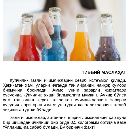
ТИББИЙ МАСЛАҲАТ
Кўпчилик газли ичимликларни севиб истеъмол қилади.
Ҳақиқатан ҳам, уларни ичганда тан яйрайди, чанқоқ хумори
бирмунча босилади. Аммо унинг зарарли жиҳатлари
хусусида кўпчилик яхши билмаслиги мумкин. Аччиқ бўлса
ҳам тан олиш керак: газланган ичимликларнинг зарарли
хусусиятлари организм учун турли касалликларнинг келиб
чиқишига туртки бўлади.
Газли ичимликлар, айтайлик, ширин лимонаднинг ҳар куни
бир шишадан ичилиши бир ойда 0,5 килограмм ортиқча вазн
тўпланишига сабаб бўлади. Бу биринчи факт!