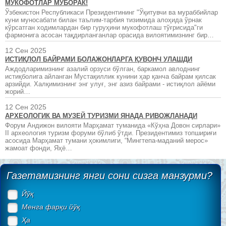
МУКОФОТЛАР МУБОРАК!
Ўзбекистон Республикаси Президентининг "Ўқитувчи ва мураббийлар
куни муносабати билан таълим-тарбия тизимида алоҳида ўрнак
кўрсатган ходимлардан бир гуруҳини мукофотлаш тўғрисида"ги
фармонига асосан тақдирланганлар орасида вилоятимизнинг бир…
12 Сен 2025
ИСТИҚЛОЛ БАЙРАМИ БОЛАЖОНЛАРГА ҚУВОНЧ УЛАШДИ
Аждодларимизнинг азалий орзуси бўлган, баркамол авлоднинг
истиқболига айланган Мустақиллик кунини ҳар қанча байрам қилсак
арзийди. Халқимизнинг энг улуғ, энг азиз байрами - истиқлол айёми
жорий…
12 Сен 2025
АРХЕОЛОГИК ВА МУЗЕЙ ТУРИЗМИ ЯНАДА РИВОЖЛАНАДИ
Форум Андижон вилояти Марҳамат туманида «Кўҳна Довон сирлари»
II археология туризм форуми бўлиб ўтди. Президентимиз топшириғи
асосида Марҳамат тумани ҳокимлиги, “Мингтепа-маданий мерос»
жамоат фонди, Яҳё…
Газетамизнинг янги сони сизга манзурми?
Йўқ
Менга фарқи йўқ
Ҳа