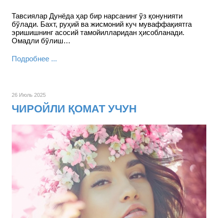
Тавсиялар Дунёда ҳар бир нарсанинг ўз қонунияти
бўлади. Бахт, руҳий ва жисмоний куч муваффақиятга
эришишнинг асосий тамойилларидан ҳисобланади.
Омадли бўлиш…
Подробнее ...
26 Июль 2025
ЧИРОЙЛИ ҚОМАТ УЧУН