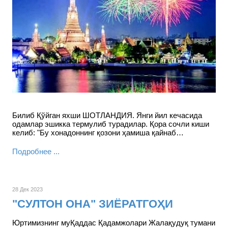
Билиб Қўйган яхши ШОТЛАНДИЯ. Янги йил кечасида
одамлар эшикка термулиб турадилар. Қора сочли киши
келиб: "Бу хонадоннинг қозони ҳамиша қайнаб…
Подробнее ...
28 Дек 2023
"СУЛТОН ОНА" ЗИЁРАТГОҲИ
Юртимизнинг муҚаддас Қадамжолари Жалақудуқ тумани