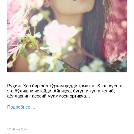
Руҳият Ҳар бир аёл кўркам қадди қоматга, гўзал хуснга
эга бўлишни истайди. Айниқса, бугунги кунга келиб,
аёлларнинг асосий муаммоси ортиқча…
Подробнее ...
12 Июнь 2025