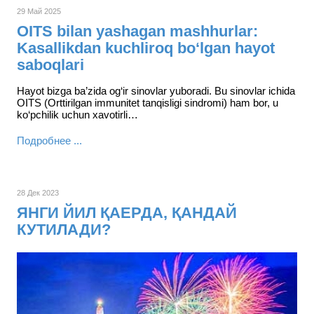
29 Май 2025
OITS bilan yashagan mashhurlar:
Kasallikdan kuchliroq bo‘lgan hayot
saboqlari
Hayot bizga ba’zida og‘ir sinovlar yuboradi. Bu sinovlar ichida
OITS (Orttirilgan immunitet tanqisligi sindromi) ham bor, u
ko‘pchilik uchun xavotirli…
Подробнее ...
28 Дек 2023
ЯНГИ ЙИЛ ҚАЕРДА, ҚАНДАЙ
КУТИЛАДИ?