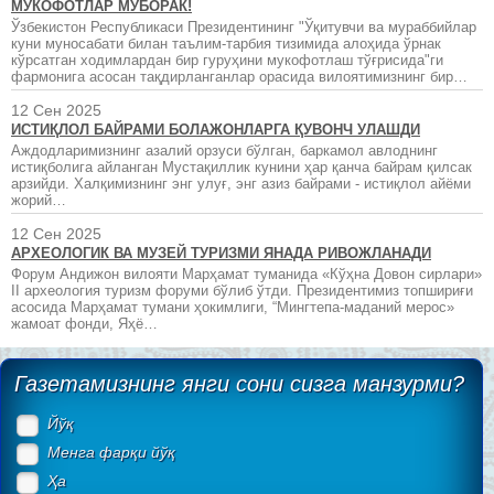
МУКОФОТЛАР МУБОРАК!
Ўзбекистон Республикаси Президентининг "Ўқитувчи ва мураббийлар
куни муносабати билан таълим-тарбия тизимида алоҳида ўрнак
кўрсатган ходимлардан бир гуруҳини мукофотлаш тўғрисида"ги
фармонига асосан тақдирланганлар орасида вилоятимизнинг бир…
12 Сен 2025
ИСТИҚЛОЛ БАЙРАМИ БОЛАЖОНЛАРГА ҚУВОНЧ УЛАШДИ
Аждодларимизнинг азалий орзуси бўлган, баркамол авлоднинг
истиқболига айланган Мустақиллик кунини ҳар қанча байрам қилсак
арзийди. Халқимизнинг энг улуғ, энг азиз байрами - истиқлол айёми
жорий…
12 Сен 2025
АРХЕОЛОГИК ВА МУЗЕЙ ТУРИЗМИ ЯНАДА РИВОЖЛАНАДИ
Форум Андижон вилояти Марҳамат туманида «Кўҳна Довон сирлари»
II археология туризм форуми бўлиб ўтди. Президентимиз топшириғи
асосида Марҳамат тумани ҳокимлиги, “Мингтепа-маданий мерос»
жамоат фонди, Яҳё…
Газетамизнинг янги сони сизга манзурми?
Йўқ
Менга фарқи йўқ
Ҳа