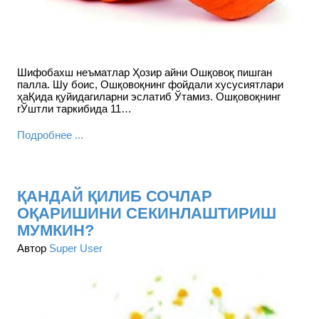
Шифобахш неъматлар Ҳозир айни Ошқовоқ пишган
палла. Шу боис, Ошқовоқнинг фойдали хусусиятлари
ҳаҚида қуйидагиларни эслатиб Ўтамиз. Ошқовоқнинг
гЎштли таркибида 11…
Подробнее ...
ҚАНДАЙ ҚИЛИБ СОЧЛАР
ОҚАРИШИНИ СЕКИНЛАШТИРИШ
МУМКИН?
Автор
Super User