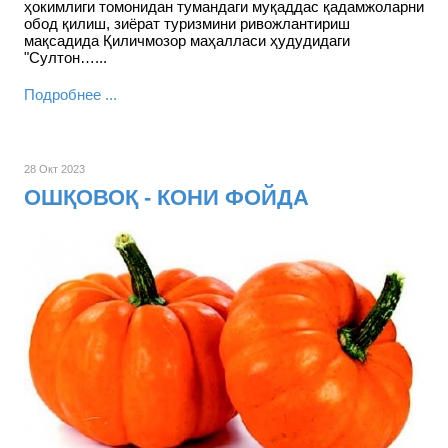
ҳокимлиги томонидан тумандаги муқаддас қадамжоларни
обод қилиш, зиёрат туризмини ривожлантириш
мақсадида Қиличмозор маҳалласи ҳудудидаги
"Султон…...
Подробнее ...
28 Окт 2023
ОШҚОВОҚ - КОНИ ФОЙДА