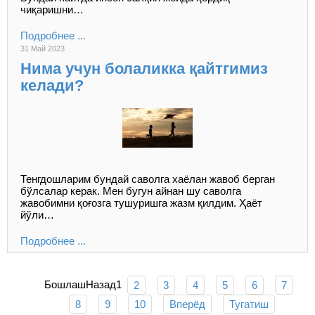
чиқаришни…
Подробнее ...
31 Май 2023
Нима учун болаликка қайтгимиз
келади?
Тенгдошларим бундай саволга хаёлан жавоб берган
бўлсалар керак. Мен бугун айнан шу саволга
жавобимни қоғозга тушуришга жазм қилдим. Ҳаёт
йўли…
Подробнее ...
Бошлаш
Назад
1
2
3
4
5
6
7
8
9
10
Вперёд
Тугатиш