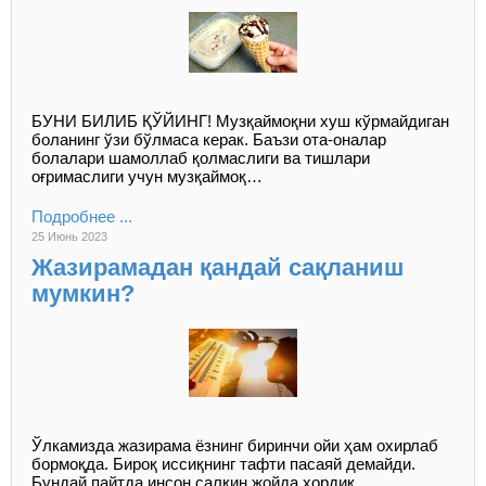
БУНИ БИЛИБ ҚЎЙИНГ! Музқаймоқни хуш кўрмайдиган
боланинг ўзи бўлмаса керак. Баъзи ота-оналар
болалари шамоллаб қолмаслиги ва тишлари
оғримаслиги учун музқаймоқ…
Подробнее ...
25 Июнь 2023
Жазирамадан қандай сақланиш
мумкин?
Ўлкамизда жазирама ёзнинг биринчи ойи ҳам охирлаб
бормоқда. Бироқ иссиқнинг тафти пасаяй демайди.
Бундай пайтда инсон салқин жойда ҳордиқ