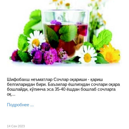
Шифобахш неъматлар Сочлар оқариши - қариш
белгиларидан бири. Баъзилар ёшлигидан сочлари оқара
бошлайди, кўпинча эса 35-40 ёшдан бошлаб сочларга
оқ…
Подробнее ...
14 Сен 2023