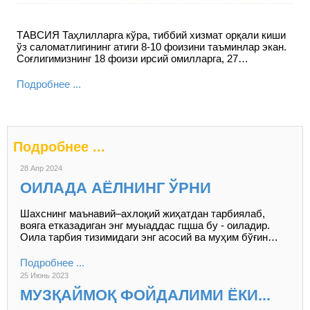
ТАВСИЯ Таҳлилларга кўра, тиббий хизмат орқали киши
ўз саломатлигининг атиги 8-10 фоизини таъминлар экан.
Соғлигимизнинг 18 фоизи ирсий омилларга, 27…
Подробнее ...
Подробнее ...
28 Апр 2024
ОИЛАДА АЁЛНИНГ ЎРНИ
Шахснинг маънавий–ахлоқий жиҳатдан тарбиялаб,
вояга етказадиган энг муыаддас гщша бу - оиладир.
Оила тарбия тизимидаги энг асосий ва муҳим бўғин…
Подробнее ...
25 Июнь 2023
МУЗҚАЙМОҚ ФОЙДАЛИМИ ЁКИ...