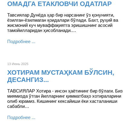
ОМАДГА ЕТАКЛОВЧИ ОДАТЛАР
Тавсиялар Дунёда ҳар бир нарсанинг ўз қонунияти,
ёзилган-ёзилмаган қоидалари бўлади. Бахт, руҳий ва
жисмоний куч муваффақиятга эришишнинг асосий
тамойилларидан ҳисобланади.…
Подробнее ...
13 Июнь 2025
ХОТИРАМ МУСТАҲКАМ БЎЛСИН,
ДЕСАНГИЗ...
ТАВСИЯЛАР Хотира - инсон ҳаётининг бир бўлаги. Биз
миямизда ўтган йилларнинг қимматбаҳо хотираларини
олиб юрамиз. Кишининг кексайиши ёки хасталаниши
сабабли…
Подробнее ...