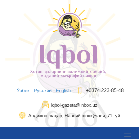
Iqbol
Хотин-қизларнинг ижтимоий-сиёсий,
маданий-маърифий нашри
Ўзбек
Русский
English
+0374 223-85-48
iqbol-gazeta@inbox.uz
Андижон шаҳар, Навоий шоҳкўчаси, 71- уй
Toggl