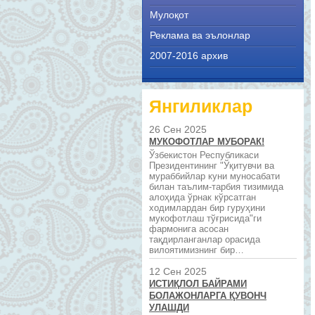
Мулоқот
Реклама ва эълонлар
2007-2016 архив
Янгиликлар
26 Сен 2025
МУКОФОТЛАР МУБОРАК!
Ўзбекистон Республикаси
Президентининг "Ўқитувчи ва
мураббийлар куни муносабати
билан таълим-тарбия тизимида
алоҳида ўрнак кўрсатган
ходимлардан бир гуруҳини
мукофотлаш тўғрисида"ги
фармонига асосан
тақдирланганлар орасида
вилоятимизнинг бир…
12 Сен 2025
ИСТИҚЛОЛ БАЙРАМИ
БОЛАЖОНЛАРГА ҚУВОНЧ
УЛАШДИ