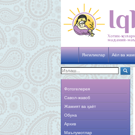
Iq
Хотин-қизлар
маданий-маъ
Янгиликлар
Аёл ва жам
Фотогелерея
Савол-жавоб
Жамият ва ҳаёт
Обуна
Архив
Маълумотлар