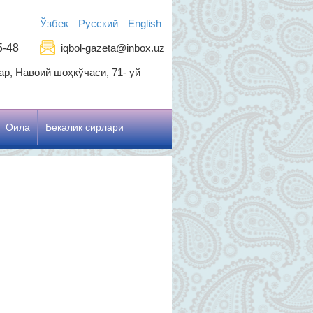
Ўзбек
Русский
English
5-48
iqbol-gazeta@inbox.uz
р, Навоий шоҳкўчаси, 71- уй
Оила
Бекалик сирлари