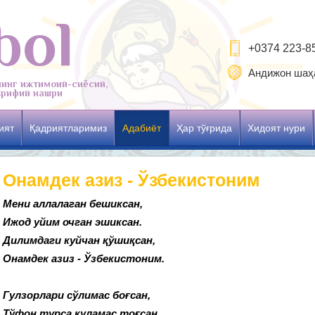
bol
+0374 223-8
Андижон шаҳа
нинг ижтимоий-сиёсий,
рифий нашри
ият
Қадриятларимиз
Адабиёт
Ҳар тўғрида
Хидоят нури
Онамдек азиз - Ўзбекистоним
Мени аллалаган бешиксан,
Ижод уйим очган эшиксан.
Дилимдаги куйчан қўшиқсан,
Онамдек азиз - Ўзбекистоним.
Гулзорлари сўлимас боғсан,
Тўфон турса қуламас тоғсан.