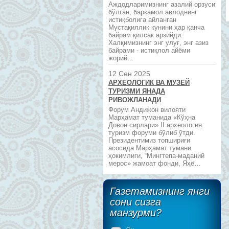
Аждодларимизнинг азалий орзуси
бўлган, баркамол авлоднинг
истиқболига айланган
Мустақиллик кунини ҳар қанча
байрам қилсак арзийди.
Халқимизнинг энг улуғ, энг азиз
байрами - истиқлол айёми
жорий…
12 Сен 2025
АРХЕОЛОГИК ВА МУЗЕЙ
ТУРИЗМИ ЯНАДА
РИВОЖЛАНАДИ
Форум Андижон вилояти
Марҳамат туманида «Кўҳна
Довон сирлари» II археология
туризм форуми бўлиб ўтди.
Президентимиз топшириғи
асосида Марҳамат тумани
ҳокимлиги, “Мингтепа-маданий
мерос» жамоат фонди, Яҳё…
Газетамизнинг янги
сони сизга
манзурми?