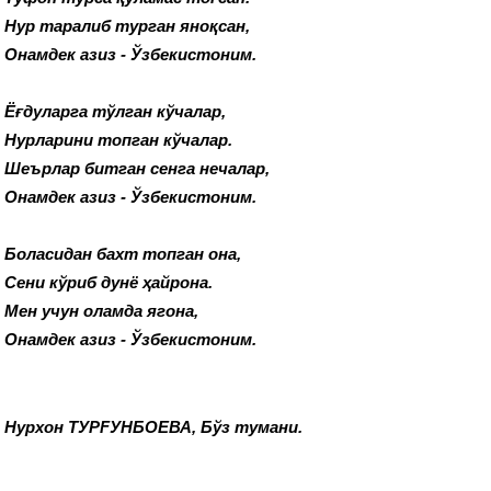
Нур таралиб турган яноқсан,
Онамдек азиз - Ўзбекистоним.
Ёғдуларга тўлган кўчалар,
Нурларини топган кўчалар.
Шеърлар битган сенга нечалар,
Онамдек азиз - Ўзбекистоним.
Боласидан бахт топган она,
Сени кўриб дунё ҳайрона.
Мен учун оламда ягона,
Онамдек азиз - Ўзбекистоним.
Нурхон ТУРFУНБОЕВА, Бўз тумани.