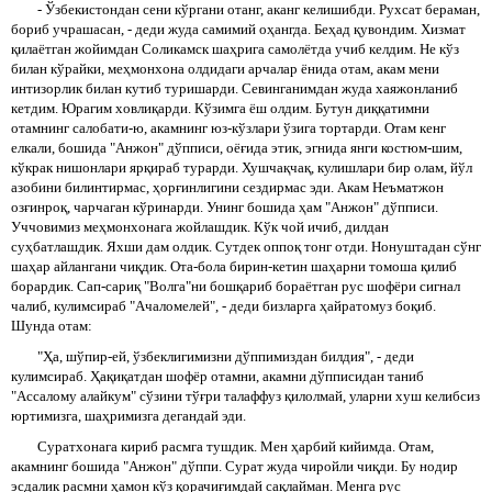
- Ўзбекистондан сени кўргани отанг, аканг келишибди. Рухсат бераман,
бориб учрашасан, - деди жуда самимий оҳангда. Беҳад қувондим. Хизмат
қилаётган жойимдан Соликамск шаҳрига самолётда учиб келдим. Не кўз
билан кўрайки, меҳмонхона олдидаги арчалар ёнида отам, акам мени
интизорлик билан кутиб туришарди. Севинганимдан жуда хаяжонланиб
кетдим. Юрагим ховлиқарди. Кўзимга ёш олдим. Бутун диққатимни
отамнинг салобати-ю, акамнинг юз-кўзлари ўзига тортарди. Отам кенг
елкали, бошида "Анжон" дўпписи, оёғида этик, эгнида янги костюм-шим,
кўкрак нишонлари ярқираб турарди. Хушчақчақ, кулишлари бир олам, йўл
азобини билинтирмас, ҳорғинлигини сездирмас эди. Акам Неъматжон
озғинроқ, чарчаган кўринарди. Унинг бошида ҳам "Анжон" дўпписи.
Уччовимиз меҳмонхонага жойлашдик. Кўк чой ичиб, дилдан
суҳбатлашдик. Яхши дам олдик. Сутдек оппоқ тонг отди. Нонуштадан сўнг
шаҳар айлангани чиқдик. Ота-бола бирин-кетин шаҳарни томоша қилиб
борардик. Сап-сариқ "Волга"ни бошқариб бораётган рус шофёри сигнал
чалиб, кулимсираб "Ачаломелей", - деди бизларга ҳайратомуз боқиб.
Шунда отам:
"Ҳа, шўпир-ей, ўзбеклигимизни дўппимиздан билдия", - деди
кулимсираб. Ҳақиқатдан шофёр отамни, акамни дўпписидан таниб
"Ассалому алайкум" сўзини тўғри талаффуз қилолмай, уларни хуш келибсиз
юртимизга, шаҳримизга дегандай эди.
Суратхонага кириб расмга тушдик. Мен ҳарбий кийимда. Отам,
акамнинг бошида "Анжон" дўппи. Сурат жуда чиройли чиқди. Бу нодир
эсдалик расмни ҳамон кўз қорачиғимдай сақлайман. Менга рус