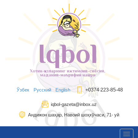
Iqbol
Хотин-қизларнинг ижтимоий-сиёсий,
маданий-маърифий нашри
Ўзбек
Русский
English
+0374 223-85-48
iqbol-gazeta@inbox.uz
Андижон шаҳар, Навоий шоҳкўчаси, 71- уй
Toggl