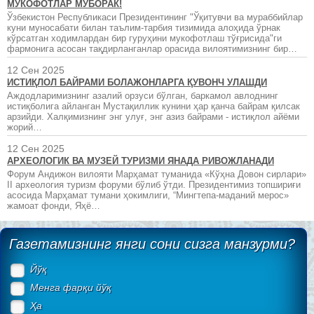
МУКОФОТЛАР МУБОРАК!
Ўзбекистон Республикаси Президентининг "Ўқитувчи ва мураббийлар
куни муносабати билан таълим-тарбия тизимида алоҳида ўрнак
кўрсатган ходимлардан бир гуруҳини мукофотлаш тўғрисида"ги
фармонига асосан тақдирланганлар орасида вилоятимизнинг бир…
12 Сен 2025
ИСТИҚЛОЛ БАЙРАМИ БОЛАЖОНЛАРГА ҚУВОНЧ УЛАШДИ
Аждодларимизнинг азалий орзуси бўлган, баркамол авлоднинг
истиқболига айланган Мустақиллик кунини ҳар қанча байрам қилсак
арзийди. Халқимизнинг энг улуғ, энг азиз байрами - истиқлол айёми
жорий…
12 Сен 2025
АРХЕОЛОГИК ВА МУЗЕЙ ТУРИЗМИ ЯНАДА РИВОЖЛАНАДИ
Форум Андижон вилояти Марҳамат туманида «Кўҳна Довон сирлари»
II археология туризм форуми бўлиб ўтди. Президентимиз топшириғи
асосида Марҳамат тумани ҳокимлиги, “Мингтепа-маданий мерос»
жамоат фонди, Яҳё…
Газетамизнинг янги сони сизга манзурми?
Йўқ
Менга фарқи йўқ
Ҳа