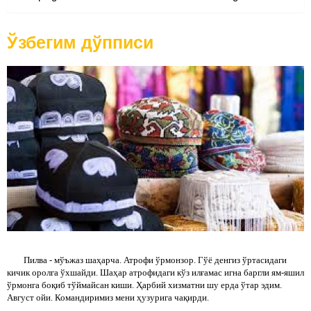
Ўзбегим дўпписи
Пилва - мўъжаз шаҳарча. Атрофи ўрмонзор. Гўё денгиз ўртасидаги
кичик оролга ўхшайди. Шаҳар атрофидаги кўз илғамас игна баргли ям-яшил
ўрмонга боқиб тўймайсан киши. Ҳарбий хизматни шу ерда ўтар эдим.
Август ойи. Командиримиз мени ҳузурига чақирди.