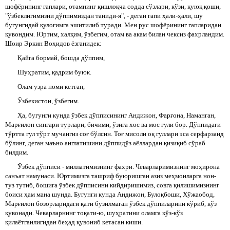
шофёрининг гаплари, отамнинг қишлоқча содда сўзлари, кўзи, қуюқ қоши,
"ўзбеклигимизни дўппимиздан таниди-я", - деган гапи ҳали-ҳали, шу
бугунгидай қулоғимга эшитилиб туради. Мен рус шофёрининг гапларидан
қувондим. Юртим, халқим, ўзбегим, отам ва акам билан чексиз фахрландим.
Шоир Эркин Воҳидов ёзганидек:
Қайга бормай, бошда дўппим,
Шуҳратим, қадрим буюк.
Олам узра номи кетган,
Ўзбекистон, ўзбегим.
Ҳа, бугунги кунда ўзбек дўпписининг Андижон, Фарғона, Наманган,
Марғилон сингари турлари, бичими, ўзига хос ва мос гули бор. Дўппидаги
тўртта гул тўрт мучангиз соғ бўлсин. Тоғ мисоли оқ гуллари эса серфарзанд
бўлинг, деган маъно англатишини дўппидўз аёллардан қизиқиб сўраб
билдим.
Ўзбек дўпписи - миллатимизнинг фахри. Чеварларимизнинг моҳирона
санъат намунаси. Юртимизга ташриф буюришган азиз меҳмонларга нон-
туз тутиб, бошига ўзбек дўпписини кийдиришимиз, совға қилишимизнинг
боиси ҳам мана шунда. Бугунги кунда Андижон, Булоқбоши, Хўжаобод,
Марғилон бозорларидаги қати бузилмаган ўзбек дўппиларини кўриб, кўз
қувонади. Чеварларнинг тоқати-ю, шуҳратини оламга кўз-кўз
қилаётганлигидан беҳад қувониб кетасан киши.