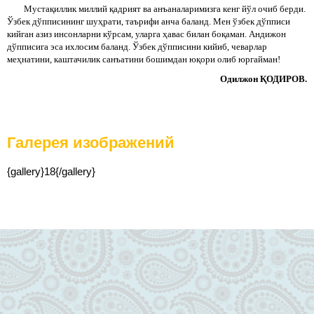
Мустақиллик миллий қадрият ва анъаналаримизга кенг йўл очиб берди.
Ўзбек дўпписининг шуҳрати, таърифи анча баланд. Мен ўзбек дўпписи
кийган азиз инсонларни кўрсам, уларга ҳавас билан боқаман. Андижон
дўпписига эса ихлосим баланд. Ўзбек дўпписини кийиб, чеварлар
меҳнатини, каштачилик санъатини бошимдан юқори олиб юргайман!
Одилжон ҚОДИРОВ.
Галерея изображений
{gallery}18{/gallery}