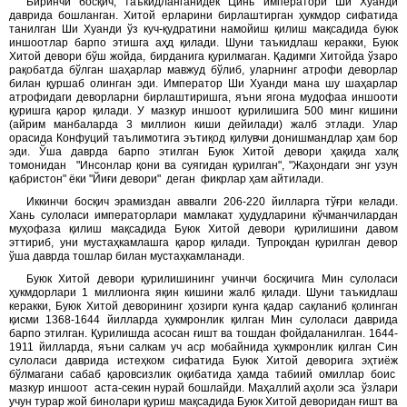
Биринчи босқич, таъкидланганидек Цинь императори Ши Хуанди
даврида бошланган. Хитой ерларини бирлаштирган ҳукмдор сифатида
танилган Ши Хуанди ўз куч-қудратини намойиш қилиш мақсадида буюк
иншоотлар барпо этишга аҳд қилади. Шуни таъкидлаш керакки, Буюк
Хитой девори бўш жойда, бирданига қурилмаган. Қадимги Хитойда ўзаро
рақобатда бўлган шаҳарлар мавжуд бўлиб, уларнинг атрофи деворлар
билан қуршаб олинган эди. Император Ши Хуанди мана шу шаҳарлар
атрофидаги деворларни бирлаштиришга, яъни ягона мудофаа иншооти
қуришга қарор қилади. У мазкур иншоот қурилишига 500 минг кишини
(айрим манбаларда 3 миллион киши дейилади) жалб этлади. Улар
орасида Конфуций таълимотига эътиқод қилувчи донишмандлар ҳам бор
эди. Ўша даврда барпо этилган Буюк Хитой девори ҳақида халқ
томонидан "Инсонлар қони ва суягидан қурилган", "Жаҳондаги энг узун
қабристон" ёки "Йиғи девори" деган фикрлар ҳам айтилади.
Иккинчи босқич эрамиздан аввалги 206-220 йилларга тўғри келади.
Хань сулоласи императорлари мамлакат ҳудудларини кўчманчилардан
муҳофаза қилиш мақсадида Буюк Хитой девори қурилишини давом
эттириб, уни мустаҳкамлашга қарор қилади. Тупроқдан қурилган девор
ўша даврда тошлар билан мустаҳкамланади.
Буюк Хитой девори қурилишининг учинчи босқичига Мин сулоласи
ҳукмдорлари 1 миллионга яқин кишини жалб қилади. Шуни таъкидлаш
керакки, Буюк Хитой деворининг ҳозирги кунга қадар сақланиб қолинган
қисми 1368-1644 йилларда ҳукмронлик қилган Мин сулоласи даврида
барпо этилган. Қурилишда асосан ғишт ва тошдан фойдаланилган. 1644-
1911 йилларда, яъни салкам уч аср мобайнида ҳукмронлик қилган Син
сулоласи даврида истеҳком сифатида Буюк Хитой деворига эҳтиёж
бўлмагани сабаб қаровсизлик оқибатида ҳамда табиий омиллар боис
мазкур иншоот аста-секин нурай бошлайди. Маҳаллий аҳоли эса ўзлари
учун турар жой бинолари қуриш мақсадида Буюк Хитой деворидан ғишт ва