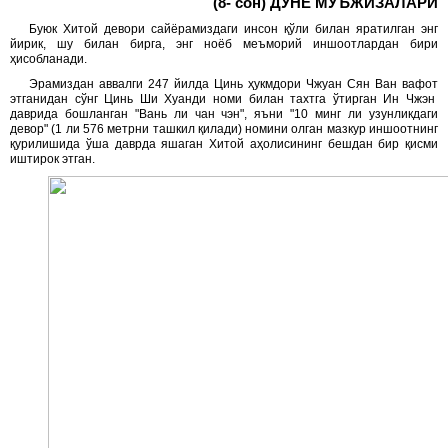
(8- сон)
ДУНЁ МЎЪЖИЗАЛАРИ
Буюк Хитой девори сайёрамиздаги инсон қўли билан яратилган энг
йирик, шу билан бирга, энг ноёб меъморий иншоотлардан бири
ҳисобланади.
Эрамиздан аввалги 247 йилда Цинь ҳукмдори Чжуан Сян Ван вафот
этганидан сўнг Цинь Ши Хуанди номи билан тахтга ўтирган Ин Чжэн
даврида бошланган "Вань ли чан чэн", яъни "10 минг ли узунликдаги
девор" (1 ли 576 метрни ташкил қилади) номини олган мазкур иншоотнинг
қурилишида ўша даврда яшаган Хитой аҳолисининг бешдан бир қисми
иштирок этган.