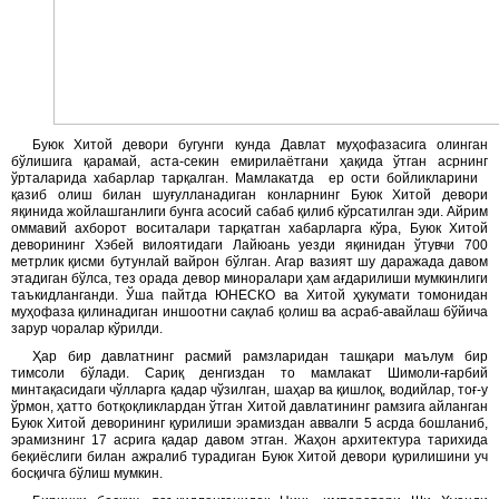
Буюк Хитой девори бугунги кунда Давлат муҳофазасига олинган
бўлишига қарамай, аста-секин емирилаётгани ҳақида ўтган асрнинг
ўрталарида хабарлар тарқалган. Мамлакатда ер ости бойликларини
қазиб олиш билан шуғулланадиган конларнинг Буюк Хитой девори
яқинида жойлашганлиги бунга асосий сабаб қилиб кўрсатилган эди. Айрим
оммавий ахборот воситалари тарқатган хабарларга кўра, Буюк Хитой
деворининг Хэбей вилоятидаги Лайюань уезди яқинидан ўтувчи 700
метрлик қисми бутунлай вайрон бўлган. Агар вазият шу даражада давом
этадиган бўлса, тез орада девор миноралари ҳам ағдарилиши мумкинлиги
таъкидланганди. Ўша пайтда ЮНЕСКО ва Хитой ҳукумати томонидан
муҳофаза қилинадиган иншоотни сақлаб қолиш ва асраб-авайлаш бўйича
зарур чоралар кўрилди.
Ҳар бир давлатнинг расмий рамзларидан ташқари маълум бир
тимсоли бўлади. Сариқ денгиздан то мамлакат Шимоли-ғарбий
минтақасидаги чўлларга қадар чўзилган, шаҳар ва қишлоқ, водийлар, тоғ-у
ўрмон, ҳатто ботқоқликлардан ўтган Хитой давлатининг рамзига айланган
Буюк Хитой деворининг қурилиши эрамиздан аввалги 5 асрда бошланиб,
эрамизнинг 17 асрига қадар давом этган. Жаҳон архитектура тарихида
беқиёслиги билан ажралиб турадиган Буюк Хитой девори қурилишини уч
босқичга бўлиш мумкин.