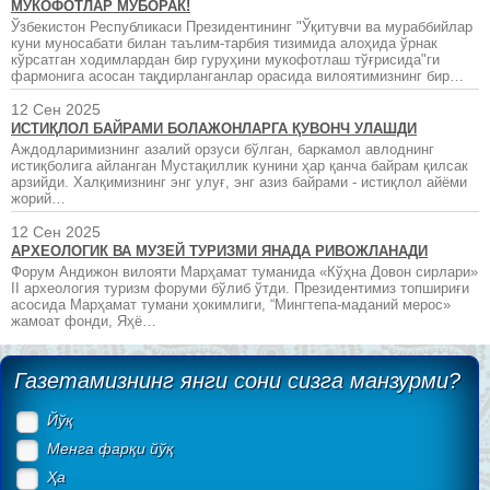
МУКОФОТЛАР МУБОРАК!
Ўзбекистон Республикаси Президентининг "Ўқитувчи ва мураббийлар
куни муносабати билан таълим-тарбия тизимида алоҳида ўрнак
кўрсатган ходимлардан бир гуруҳини мукофотлаш тўғрисида"ги
фармонига асосан тақдирланганлар орасида вилоятимизнинг бир…
12 Сен 2025
ИСТИҚЛОЛ БАЙРАМИ БОЛАЖОНЛАРГА ҚУВОНЧ УЛАШДИ
Аждодларимизнинг азалий орзуси бўлган, баркамол авлоднинг
истиқболига айланган Мустақиллик кунини ҳар қанча байрам қилсак
арзийди. Халқимизнинг энг улуғ, энг азиз байрами - истиқлол айёми
жорий…
12 Сен 2025
АРХЕОЛОГИК ВА МУЗЕЙ ТУРИЗМИ ЯНАДА РИВОЖЛАНАДИ
Форум Андижон вилояти Марҳамат туманида «Кўҳна Довон сирлари»
II археология туризм форуми бўлиб ўтди. Президентимиз топшириғи
асосида Марҳамат тумани ҳокимлиги, “Мингтепа-маданий мерос»
жамоат фонди, Яҳё…
Газетамизнинг янги сони сизга манзурми?
Йўқ
Менга фарқи йўқ
Ҳа