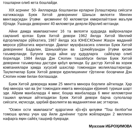
тошларни олиб кета бошлайди.
XIX асрнинг 50- йилларида бошланган ерларни ўзлаштириш сиёсати
натижасида Буюк Хитой деворининг Шаньси вилояти Мингин
минтақасидан ўтувчи қисмининг 60 километри емирилаётгани маълум
бўлади. Ўшанда деворнинг 40 километри деярли йўқолиб кетганди.
Айни дамда мамлакатнинг 16 та вилояти ҳудудида вайроналари
сақланиб қолган Буюк Хитой девори 1962 йилда Хитой Миллий
ёдгорликлари рўйхатига, 1987 йилда эса ЮНЕСКОнинг Жаҳон маданий
мероси рўйхатига киритилди. Давлат муҳофазасига олинган Буюк Хитой
деворининг Бадалин, Шаньхайгуан ва Цзяюйгуандан ўтувчи қисми
таъмирланди. Бугунги кунда айни шу ҳудудларга сайёҳлар олиб
борилади. 1984 йилда Дэн Сяопин ташаббуси билан Буюк Хитой
деворини таъмирлаш дастури қабул қилинди. Бу дастур Хитой ва хориж
компаниялари ҳамда хусусий шахслар томонидан молиялаштирилди.
Таҳлилчилар Буюк Хитой девори қурилишининг тўртинчи босқичини Дэн
Сяопин номи билан боғлашади.
Буюк Хитой деворида жами 25 мингта минора борлиги айтилади. Ҳар
бир минора чап ва ўнг томондаги иккита минорадан кўриниб туриши шарт
эди. Айрим манбаларда 4 минг, бошқа манбаларда 6 минг километрни
ташкил қилиши айтиладиган Буюк Хитой девори барча сулолалар
сиёсати, иқтисоди, ҳарбий фаолияти ва маданиятини акс эттирган.
"Осмон ости мамлакати" қудратини кўз-кўз қилувчи "Тош белбоғ"ни
томоша қилиш учун ҳар йили дунёнинг турли жойларидан 2 миллион
нафарга яқин сайёҳ ташриф буюради.
Муаззам ИБРОҲИМОВА