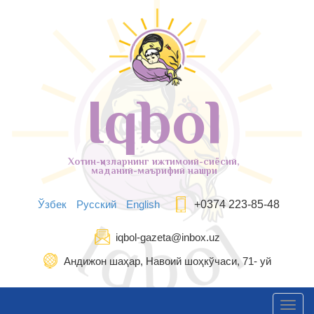
Iqbol
Хотин-қизларнинг ижтимоий-сиёсий,
маданий-маърифий нашри
Ўзбек
Русский
English
+0374 223-85-48
iqbol-gazeta@inbox.uz
Андижон шаҳар, Навоий шоҳкўчаси, 71- уй
Toggl